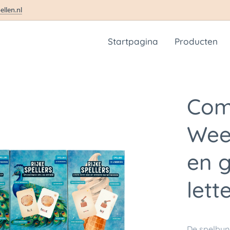
ellen.nl
Startpagina
Producten
Comp
Wee
en g
lett
De spelbu