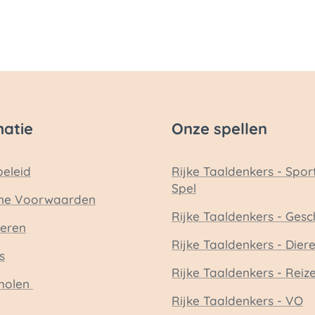
matie
Onze spellen
beleid
Rijke Taaldenkers - Spor
Spel
ne Voorwaarden
Rijke Taaldenkers - Gesc
eren
Rijke Taaldenkers - Dier
s
Rijke Taaldenkers - Reiz
holen
Rijke Taaldenkers - VO