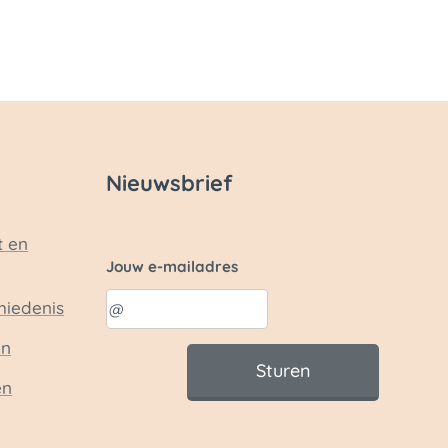
Nieuwsbrief
t en
Jouw e-mailadres
hiedenis
en
Sturen
en