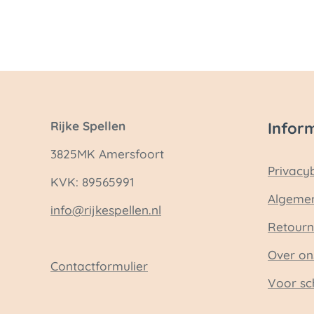
Rijke Spellen
Infor
3825MK Amersfoort
Privacy
KVK: 89565991
Algeme
info@rijkespellen.nl
Retourn
Over on
Contactformulier
Voor sc