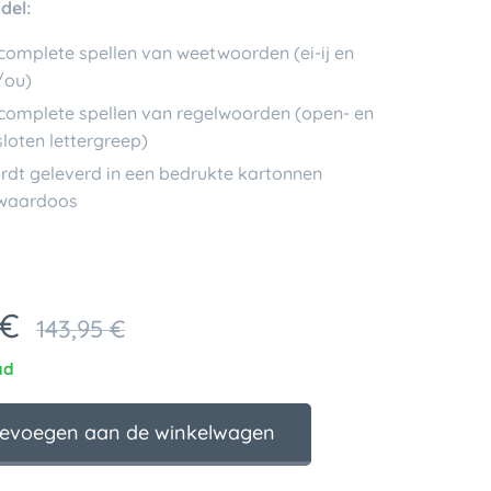
del:
complete spellen van weetwoorden (ei-ij en
/ou)
complete spellen van regelwoorden (open- en
loten lettergreep)
dt geleverd in een bedrukte kartonnen
waardoos
€
143,95
€
ad
evoegen aan de winkelwagen