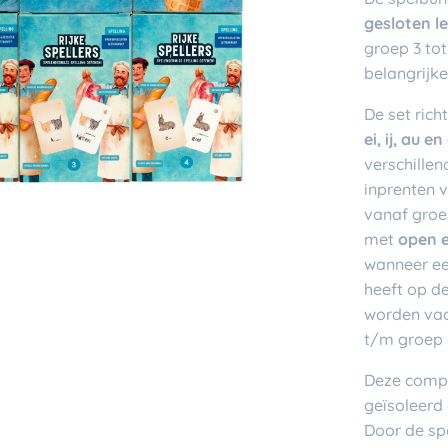
gesloten l
groep 3 to
belangrijke
De set rich
ei, ij, au en
verschillen
inprenten v
vanaf groep
met
open e
wanneer een
heeft op d
worden vaa
t/m groep 
Deze compl
geïsoleerd 
Door de spe