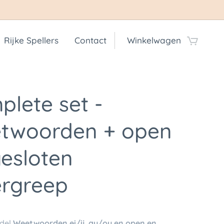
Rijke Spellers
Contact
Winkelwagen
lete set -
twoorden + open
esloten
ergreep
ndel
Weetwoorden ei/ij, au/ou en open en