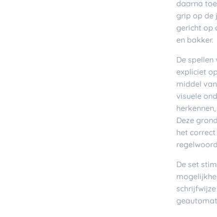
daarna toe 
grip op de 
gericht op 
en bakker.
De spellen 
expliciet o
middel van 
visuele ond
herkennen,
Deze grond
het correc
regelwoorde
De set sti
mogelijkhe
schrijfwij
geautomati