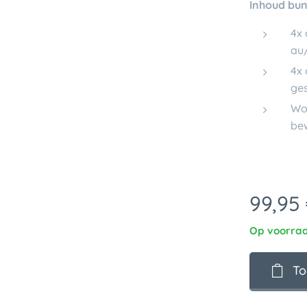
Inhoud bun
4x 
au
4x 
ges
Wor
be
99,95
Op voorra
To