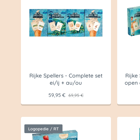
Rijke Spellers - Complete set
Rijke
ei/ij + au/ou
open 
59,95
€
69,95
€
Logopedie / RT