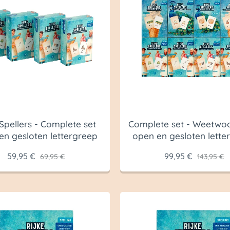
 Spellers - Complete set
Complete set - Weetwo
en gesloten lettergreep
open en gesloten lette
59,95
€
99,95
€
69,95
€
143,95
€