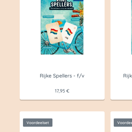
Rijke Spellers - f/v
Rij
17,95
€
Voordeelset
Voordee