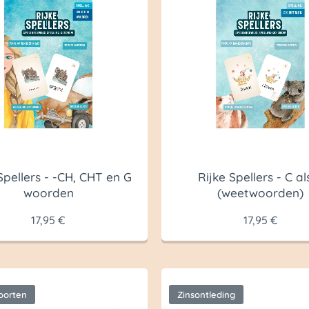
Spellers - -CH, CHT en G
Rijke Spellers - C al
woorden
(weetwoorden)
17,95
€
17,95
€
oorten
Zinsontleding