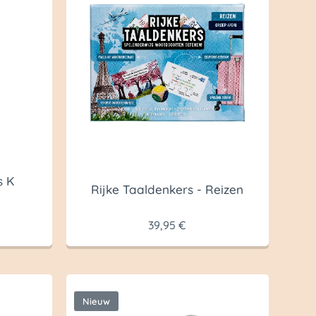
s K
Rijke Taaldenkers - Reizen
39,95
€
Nieuw