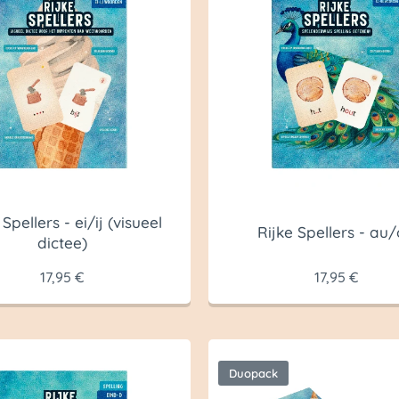
 Spellers - ei/ij (visueel
Rijke Spellers - au
dictee)
17,95
€
17,95
€
Duopack