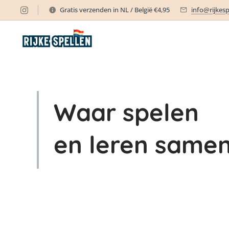
Gratis verzenden in NL / België €4,95
info@rijkesp
Waar spelen
en leren
samen