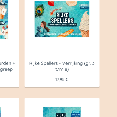
orden +
Rijke Spellers - Verrijking (gr. 3
rgreep
t/m 8)
17,95
€