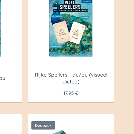
Rijke Spellers - au/ou (visueel
/ou
dictee)
17,95
€
Duopack