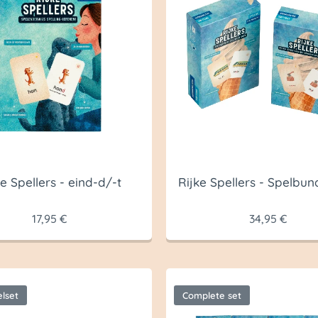
ke Spellers - eind-d/-t
Rijke Spellers - Spelbund
17,95
€
34,95
€
lset
Complete set